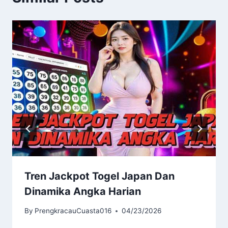
Tren Jackpot Togel Japan Dan
Dinamika Angka Harian
By
PrengkracauCuasta016
04/23/2026