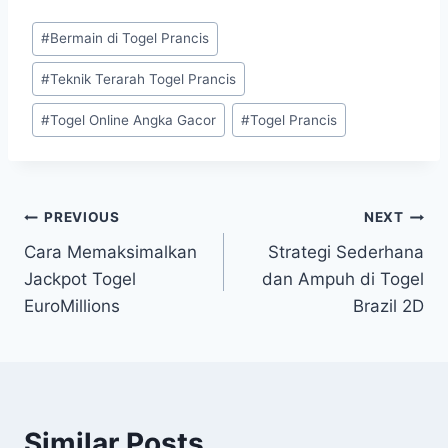
Post
#
Bermain di Togel Prancis
Tags:
#
Teknik Terarah Togel Prancis
#
Togel Online Angka Gacor
#
Togel Prancis
Post
PREVIOUS
NEXT
Cara Memaksimalkan
Strategi Sederhana
navigation
Jackpot Togel
dan Ampuh di Togel
EuroMillions
Brazil 2D
Similar Posts