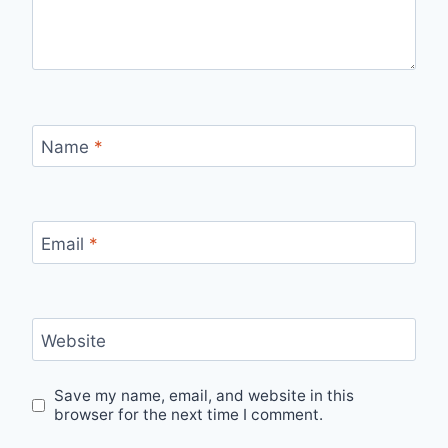
Name
*
Email
*
Website
Save my name, email, and website in this
browser for the next time I comment.