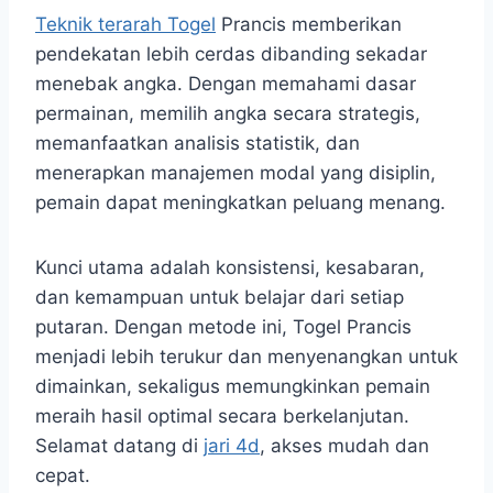
Teknik terarah Togel
Prancis memberikan
pendekatan lebih cerdas dibanding sekadar
menebak angka. Dengan memahami dasar
permainan, memilih angka secara strategis,
memanfaatkan analisis statistik, dan
menerapkan manajemen modal yang disiplin,
pemain dapat meningkatkan peluang menang.
Kunci utama adalah konsistensi, kesabaran,
dan kemampuan untuk belajar dari setiap
putaran. Dengan metode ini, Togel Prancis
menjadi lebih terukur dan menyenangkan untuk
dimainkan, sekaligus memungkinkan pemain
meraih hasil optimal secara berkelanjutan.
Selamat datang di
jari 4d
, akses mudah dan
cepat.