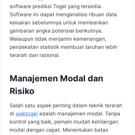
software prediksi Togel yang tersedia.
Software ini dapat menganalisis ribuan data
keluaran sebelumnya untuk memberikan
gambaran angka potensial berikutnya.
Walaupun tidak menjamin kemenangan,
pendekatan statistik membuat taruhan lebih
terarah dan rasional.
Manajemen Modal dan
Risiko
Salah satu aspek penting dalam teknik terarah
di
waktogel
adalah manajemen modal. Tanpa
kontrol yang baik, pemain mudah kehilangan
modal dengan cepat. Menentukan batas