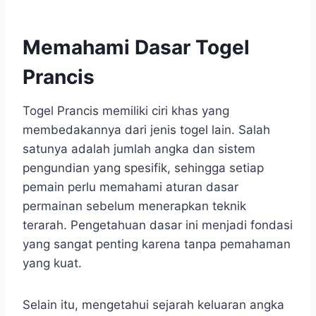
Memahami Dasar Togel
Prancis
Togel Prancis memiliki ciri khas yang
membedakannya dari jenis togel lain. Salah
satunya adalah jumlah angka dan sistem
pengundian yang spesifik, sehingga setiap
pemain perlu memahami aturan dasar
permainan sebelum menerapkan teknik
terarah. Pengetahuan dasar ini menjadi fondasi
yang sangat penting karena tanpa pemahaman
yang kuat.
Selain itu, mengetahui sejarah keluaran angka