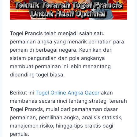
Togel Prancis telah menjadi salah satu
permainan angka yang menarik perhatian para
pemain di berbagai negara. Keunikan dari
sistem pengundian dan pola angkanya
membuat permainan ini lebih menantang
dibanding togel biasa.
Berikut ini
Togel Online Angka Gacor
akan
membahas secara rinci tentang strategi terarah
Togel Prancis, mulai dari pemahaman dasar
permainan, pemilihan angka, analisis statistik,
manajemen risiko, hingga tips praktis bagi
pemula.