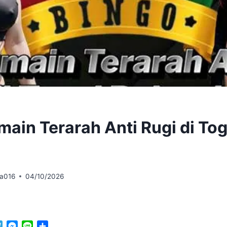
main Terarah Anti Rugi di Tog
a016
04/10/2026
T
M
L
S