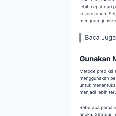
lebih cepat dari
keserakahan. Seb
mengurangi risik
Baca Jug
Gunakan M
Metode prediksi 
menggunakan pend
untuk menentukan
menjadi lebih te
Beberapa pemain 
angka. Strategi 