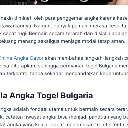
emakin diminati oleh para penggemar angka karena kes
ditawarkannya. Namun, banyak pemain merasa kesulita
ak cepat rugi. Bermain secara terarah dan disiplin adalah
eluang menang sekaligus menjaga modal tetap aman.
Online Angka Gacor
akan membahas langkah-langkah pr
g bisa diterapkan, sehingga permainan togel Bulgaria men
n terkontrol tanpa sekadar mengandalkan keberuntun
la Angka Togel Bulgaria
gka adalah fondasi utama untuk bermain secara terar
cak, catatan riwayat angka bisa menjadi panduan yang 
tat angka yang keluar dapat menemukan tren tertentu, 