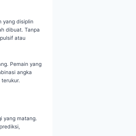
 yang disiplin
lah dibuat. Tanpa
pulsif atau
ang. Pemain yang
mbinasi angka
 terukur.
gi yang matang.
rediksi,