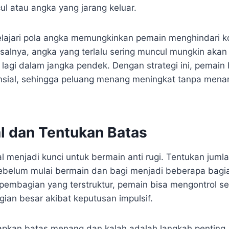
ul atau angka yang jarang keluar.
elajari pola angka memungkinkan pemain menghindari 
Misalnya, angka yang terlalu sering muncul mungkin akan
r lagi dalam jangka pendek. Dengan strategi ini, pemain 
sial, sehingga peluang menang meningkat tanpa mena
l dan Tentukan Batas
menjadi kunci untuk bermain anti rugi. Tentukan juml
ebelum mulai bermain dan bagi menjadi beberapa bagia
pembagian yang terstruktur, pemain bisa mengontrol se
gian besar akibat keputusan impulsif.
tapkan batas menang dan kalah adalah langkah penting