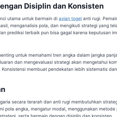
engan Disiplin dan Konsisten
kunci utama untuk bermain di
avian togel
anti rugi. Pemain
asil, menganalisis pola, dan mengikuti strategi yang te
dan prediksi terbaik pun bisa gagal karena keputusan im
 penting untuk memahami tren angka dalam jangka panj
eluaran dan mengevaluasi strategi akan mengetahui ko
f. Konsistensi membuat pendekatan lebih sistematis dan
an
lgaria secara terarah dan anti rugi membutuhkan strate
 pola angka, mengatur modal, menggunakan metode p
rategi, serta bermain dengan disiplin dan konsisten.