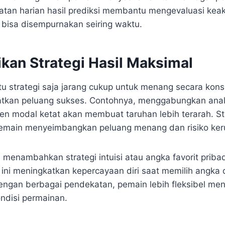
tatan harian hasil prediksi membantu mengevaluasi kea
i bisa disempurnakan seiring waktu.
kan Strategi Hasil Maksimal
 strategi saja jarang cukup untuk menang secara kons
atkan peluang sukses. Contohnya, menggabungkan anali
 modal ketat akan membuat taruhan lebih terarah. St
main menyeimbangkan peluang menang dan risiko ker
menambahkan strategi intuisi atau angka favorit priba
gi ini meningkatkan kepercayaan diri saat memilih angk
engan berbagai pendekatan, pemain lebih fleksibel me
ondisi permainan.