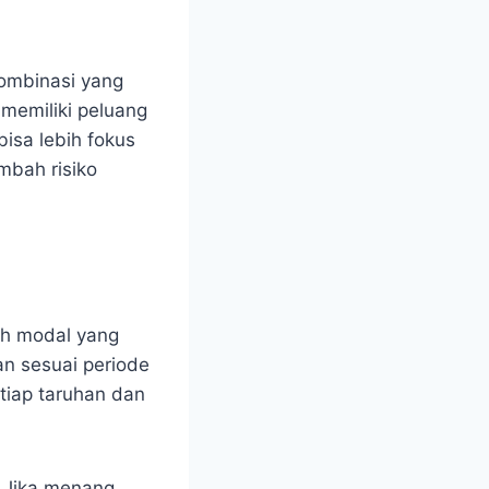
kombinasi yang
 memiliki peluang
bisa lebih fokus
mbah risiko
ah modal yang
n sesuai periode
tiap taruhan dan
. Jika menang