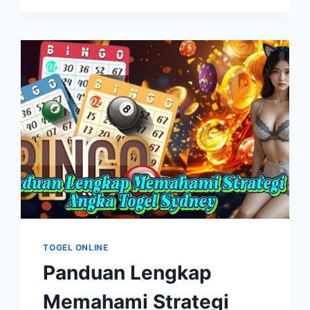
SISTEM
PENGUNDIAN
TOGEL
CHINA
TOGEL ONLINE
Panduan Lengkap
Memahami Strategi