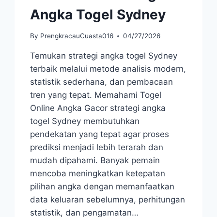
Angka Togel Sydney
By
PrengkracauCuasta016
04/27/2026
Temukan strategi angka togel Sydney
terbaik melalui metode analisis modern,
statistik sederhana, dan pembacaan
tren yang tepat. Memahami Togel
Online Angka Gacor strategi angka
togel Sydney membutuhkan
pendekatan yang tepat agar proses
prediksi menjadi lebih terarah dan
mudah dipahami. Banyak pemain
mencoba meningkatkan ketepatan
pilihan angka dengan memanfaatkan
data keluaran sebelumnya, perhitungan
statistik, dan pengamatan…