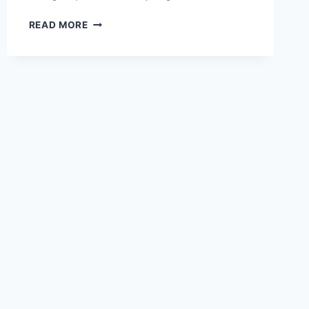
RAHASIA
READ MORE
MEMBACA
TRIK
ANGKA
DI
TOGEL
HONGKONG