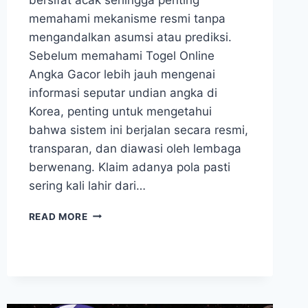
memahami mekanisme resmi tanpa
mengandalkan asumsi atau prediksi.
Sebelum memahami Togel Online
Angka Gacor lebih jauh mengenai
informasi seputar undian angka di
Korea, penting untuk mengetahui
bahwa sistem ini berjalan secara resmi,
transparan, dan diawasi oleh lembaga
berwenang. Klaim adanya pola pasti
sering kali lahir dari…
STRATEGI
READ MORE
JITU
MENELUSURI
TRIK
TOGEL
KOREA