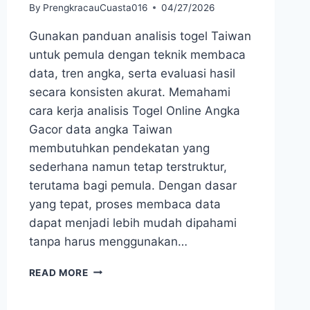
By
PrengkracauCuasta016
04/27/2026
Gunakan panduan analisis togel Taiwan
untuk pemula dengan teknik membaca
data, tren angka, serta evaluasi hasil
secara konsisten akurat. Memahami
cara kerja analisis Togel Online Angka
Gacor data angka Taiwan
membutuhkan pendekatan yang
sederhana namun tetap terstruktur,
terutama bagi pemula. Dengan dasar
yang tepat, proses membaca data
dapat menjadi lebih mudah dipahami
tanpa harus menggunakan…
TIPS
READ MORE
JITU
ANALISIS