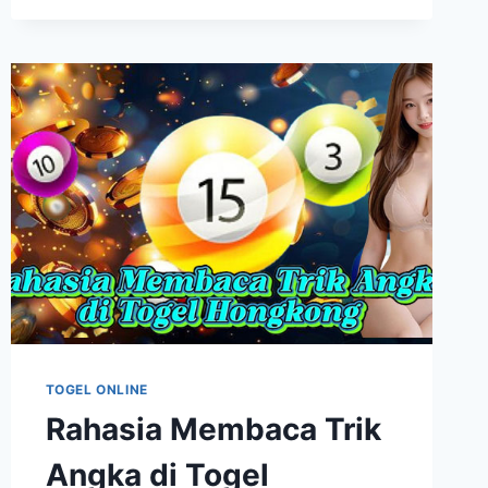
DATA
TOGEL
TAIWAN
UNTUK
PEMULA
TOGEL ONLINE
Rahasia Membaca Trik
Angka di Togel