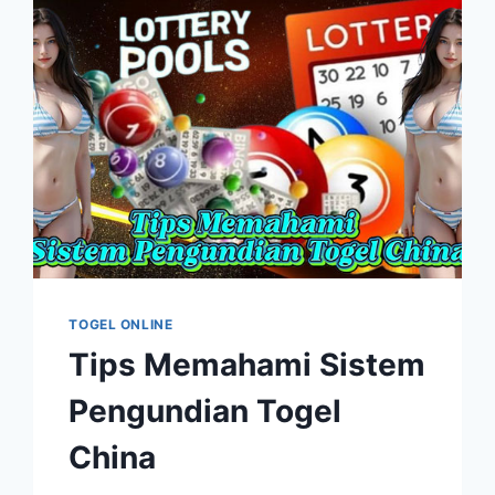
TOGEL ONLINE
Tips Memahami Sistem
Pengundian Togel
China