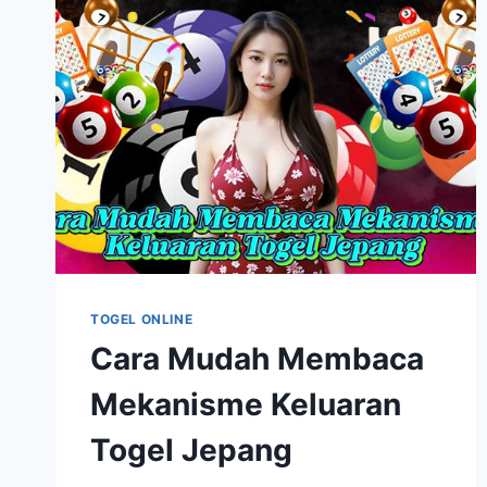
CAMBODIA
DENGAN
TEPAT
TOGEL ONLINE
Cara Mudah Membaca
Mekanisme Keluaran
Togel Jepang