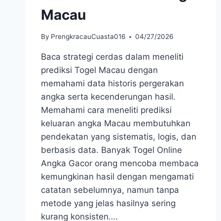
Macau
By
PrengkracauCuasta016
04/27/2026
Baca strategi cerdas dalam meneliti
prediksi Togel Macau dengan
memahami data historis pergerakan
angka serta kecenderungan hasil.
Memahami cara meneliti prediksi
keluaran angka Macau membutuhkan
pendekatan yang sistematis, logis, dan
berbasis data. Banyak Togel Online
Angka Gacor orang mencoba membaca
kemungkinan hasil dengan mengamati
catatan sebelumnya, namun tanpa
metode yang jelas hasilnya sering
kurang konsisten….