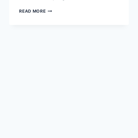
PANDUAN
READ MORE
LENGKAP
MEMAHAMI
STRATEGI
ANGKA
TOGEL
SYDNEY