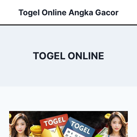
Togel Online Angka Gacor
TOGEL ONLINE