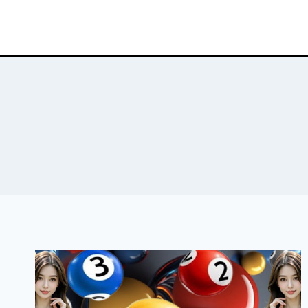
Skip
to
content