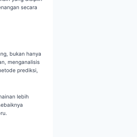
menangan secara
ng, bukan hanya
n, menganalisis
etode prediksi,
mainan lebih
sebaiknya
ru.