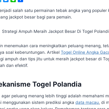
e
e
i
h
l
s
n
a
enjadi salah satu permainan tebak angka yang populer 
e
s
e
r
ng jackpot besar bagi para pemain.
g
e
e
r
n
a
g
m
e
r
gin menemukan cara meningkatkan peluang menang, te
nya soal keberuntungan. Artikel
Togel Online Angka Gac
i ampuh dan tips jitu untuk meraih jackpot besar di To
ah dan efektif.
kanisme Togel Polandia
 agar peluang menang lebih tinggi adalah memahami 
ini menggunakan sistem prediksi angka
data macau
, di
si angka yang akan keluar. Pemahaman tentang cara 