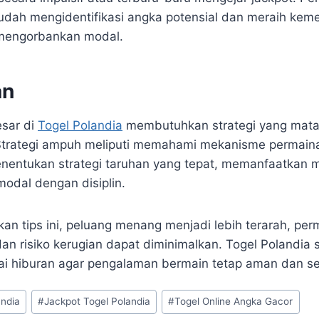
udah mengidentifikasi angka potensial dan meraih ke
 mengorbankan modal.
an
esar di
Togel Polandia
membutuhkan strategi yang mata
Strategi ampuh meliputi memahami mekanisme permaina
enentukan strategi taruhan yang tepat, memanfaatkan m
modal dengan disiplin.
n tips ini, peluang menang menjadi lebih terarah, per
n risiko kerugian dapat diminimalkan. Togel Polandia 
i hiburan agar pengalaman bermain tetap aman dan se
andia
#
Jackpot Togel Polandia
#
Togel Online Angka Gacor