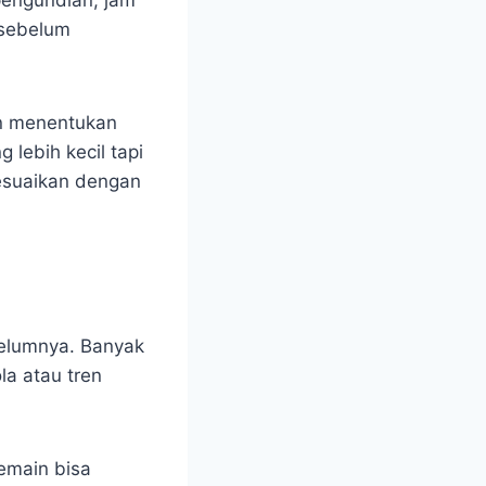
 sebelum
in menentukan
 lebih kecil tapi
sesuaikan dengan
belumnya. Banyak
a atau tren
emain bisa