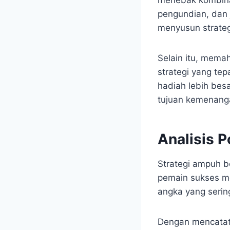
pengundian, dan 
menyusun strateg
Selain itu, mema
strategi yang tep
hadiah lebih bes
tujuan kemenang
Analisis P
Strategi ampuh b
pemain sukses me
angka yang serin
Dengan mencatat 