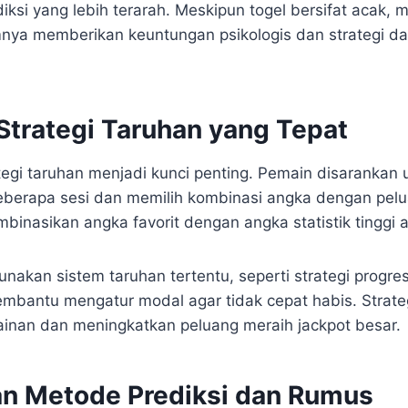
ksi yang lebih terarah. Meskipun togel bersifat acak, 
mnya memberikan keuntungan psikologis dan strategi 
Strategi Taruhan yang Tepat
egi taruhan menjadi kunci penting. Pemain disarankan
berapa sesi dan memilih kombinasi angka dengan pelua
binasikan angka favorit dengan angka statistik tinggi 
unakan sistem taruhan tertentu, seperti strategi progresi
embantu mengatur modal agar tidak cepat habis. Strateg
ainan dan meningkatkan peluang meraih jackpot besar.
n Metode Prediksi dan Rumus