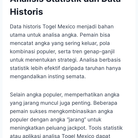
Historis
Data historis Togel Mexico menjadi bahan
utama untuk analisa angka. Pemain bisa
mencatat angka yang sering keluar, pola
kombinasi populer, serta tren genap-ganjil
untuk menentukan strategi. Analisa berbasis
statistik lebih efektif daripada taruhan hanya
mengandalkan insting semata.
Selain angka populer, memperhatikan angka
yang jarang muncul juga penting. Beberapa
pemain sukses mengkombinasikan angka
populer dengan angka “jarang” untuk
meningkatkan peluang jackpot. Tools statistik
atau aplikasi analisa Togel Mexico dapat