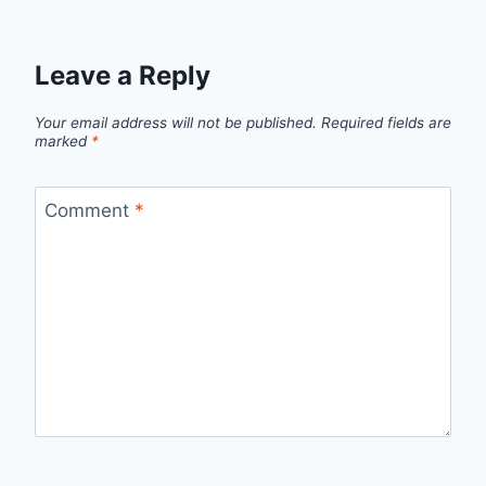
Leave a Reply
Your email address will not be published.
Required fields are
marked
*
Comment
*