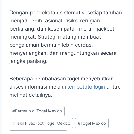
Dengan pendekatan sistematis, setiap taruhan
menjadi lebih rasional, risiko kerugian
berkurang, dan kesempatan meraih jackpot
meningkat. Strategi matang membuat
pengalaman bermain lebih cerdas,
menyenangkan, dan menguntungkan secara
jangka panjang.
Beberapa pembahasan togel menyebutkan
akses informasi melalui
tempototo login
untuk
melihat detailnya.
Post
#
Bermain di Togel Mexico
Tags:
#
Teknik Jackpot Togel Mexico
#
Togel Mexico