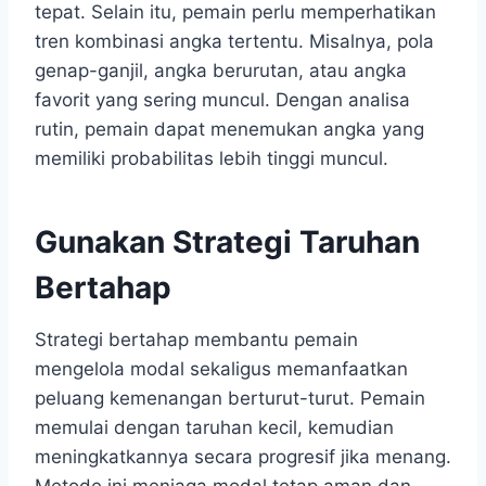
tepat. Selain itu, pemain perlu memperhatikan
tren kombinasi angka tertentu. Misalnya, pola
genap-ganjil, angka berurutan, atau angka
favorit yang sering muncul. Dengan analisa
rutin, pemain dapat menemukan angka yang
memiliki probabilitas lebih tinggi muncul.
Gunakan Strategi Taruhan
Bertahap
Strategi bertahap membantu pemain
mengelola modal sekaligus memanfaatkan
peluang kemenangan berturut-turut. Pemain
memulai dengan taruhan kecil, kemudian
meningkatkannya secara progresif jika menang.
Metode ini menjaga modal tetap aman dan