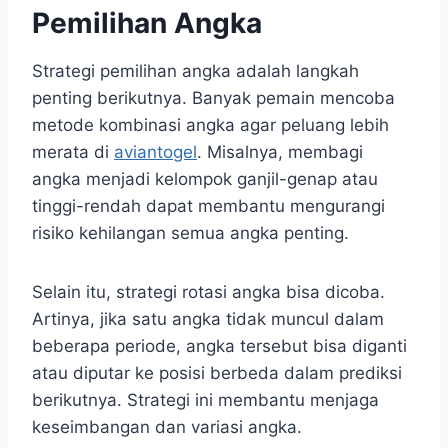
Pemilihan Angka
Strategi pemilihan angka adalah langkah
penting berikutnya. Banyak pemain mencoba
metode kombinasi angka agar peluang lebih
merata di
aviantogel
. Misalnya, membagi
angka menjadi kelompok ganjil-genap atau
tinggi-rendah dapat membantu mengurangi
risiko kehilangan semua angka penting.
Selain itu, strategi rotasi angka bisa dicoba.
Artinya, jika satu angka tidak muncul dalam
beberapa periode, angka tersebut bisa diganti
atau diputar ke posisi berbeda dalam prediksi
berikutnya. Strategi ini membantu menjaga
keseimbangan dan variasi angka.