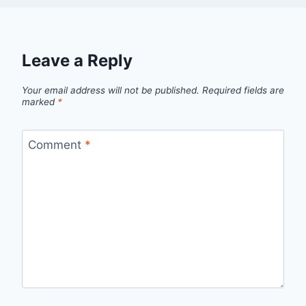
Leave a Reply
Your email address will not be published.
Required fields are
marked
*
Comment
*