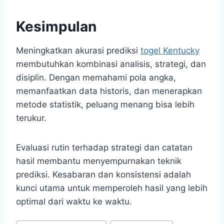
Kesimpulan
Meningkatkan akurasi prediksi
togel Kentucky
membutuhkan kombinasi analisis, strategi, dan
disiplin. Dengan memahami pola angka,
memanfaatkan data historis, dan menerapkan
metode statistik, peluang menang bisa lebih
terukur.
Evaluasi rutin terhadap strategi dan catatan
hasil membantu menyempurnakan teknik
prediksi. Kesabaran dan konsistensi adalah
kunci utama untuk memperoleh hasil yang lebih
optimal dari waktu ke waktu.
Post