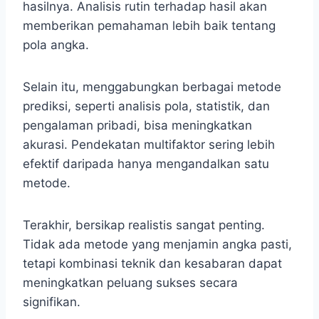
hasilnya. Analisis rutin terhadap hasil akan
memberikan pemahaman lebih baik tentang
pola angka.
Selain itu, menggabungkan berbagai metode
prediksi, seperti analisis pola, statistik, dan
pengalaman pribadi, bisa meningkatkan
akurasi. Pendekatan multifaktor sering lebih
efektif daripada hanya mengandalkan satu
metode.
Terakhir, bersikap realistis sangat penting.
Tidak ada metode yang menjamin angka pasti,
tetapi kombinasi teknik dan kesabaran dapat
meningkatkan peluang sukses secara
signifikan.