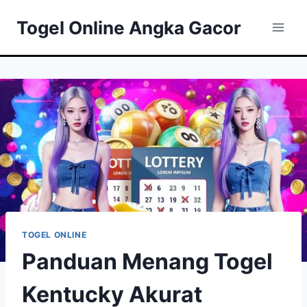
Skip
Togel Online Angka Gacor
to
content
TOGEL ONLINE
Panduan Menang Togel
Kentucky Akurat