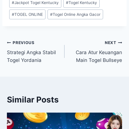
#
Jackpot Togel Kentucky
#
Togel Kentucky
Tags:
#
TOGEL ONLINE
#
Togel Online Angka Gacor
Post
PREVIOUS
NEXT
Strategi Angka Stabil
Cara Atur Keuangan
navigation
Togel Yordania
Main Togel Bullseye
Similar Posts