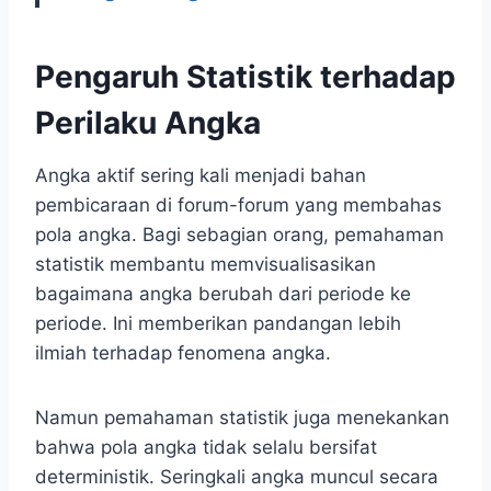
Pengaruh Statistik terhadap
Perilaku Angka
Angka aktif sering kali menjadi bahan
pembicaraan di forum-forum yang membahas
pola angka. Bagi sebagian orang, pemahaman
statistik membantu memvisualisasikan
bagaimana angka berubah dari periode ke
periode. Ini memberikan pandangan lebih
ilmiah terhadap fenomena angka.
Namun pemahaman statistik juga menekankan
bahwa pola angka tidak selalu bersifat
deterministik. Seringkali angka muncul secara