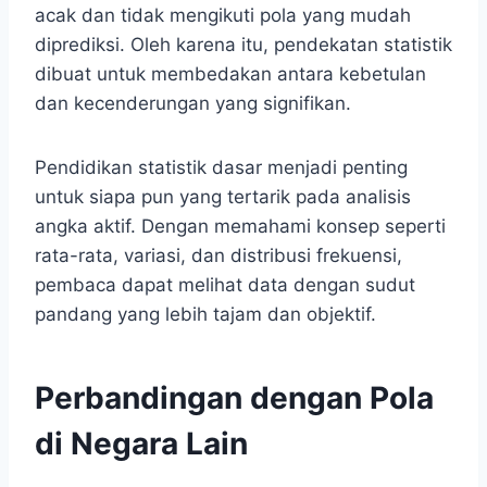
acak dan tidak mengikuti pola yang mudah
diprediksi. Oleh karena itu, pendekatan statistik
dibuat untuk membedakan antara kebetulan
dan kecenderungan yang signifikan.
Pendidikan statistik dasar menjadi penting
untuk siapa pun yang tertarik pada analisis
angka aktif. Dengan memahami konsep seperti
rata-rata, variasi, dan distribusi frekuensi,
pembaca dapat melihat data dengan sudut
pandang yang lebih tajam dan objektif.
Perbandingan dengan Pola
di Negara Lain