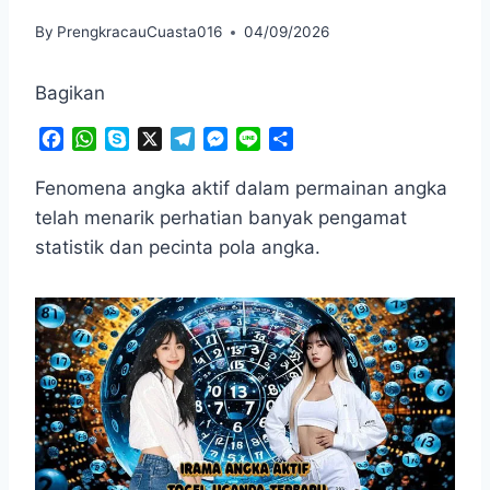
By
PrengkracauCuasta016
04/09/2026
Bagikan
F
W
S
X
T
M
L
S
a
h
k
e
e
i
h
c
a
y
l
s
n
a
Fenomena angka aktif dalam permainan angka
e
t
p
e
s
e
r
telah menarik perhatian banyak pengamat
b
s
e
g
e
e
statistik dan pecinta pola angka.
o
A
r
n
o
p
a
g
k
p
m
e
r