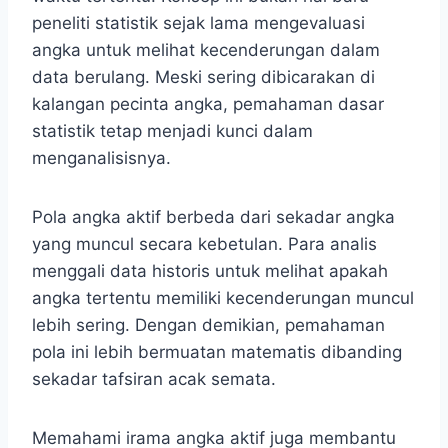
peneliti statistik sejak lama mengevaluasi
angka untuk melihat kecenderungan dalam
data berulang. Meski sering dibicarakan di
kalangan pecinta angka, pemahaman dasar
statistik tetap menjadi kunci dalam
menganalisisnya.
Pola angka aktif berbeda dari sekadar angka
yang muncul secara kebetulan. Para analis
menggali data historis untuk melihat apakah
angka tertentu memiliki kecenderungan muncul
lebih sering. Dengan demikian, pemahaman
pola ini lebih bermuatan matematis dibanding
sekadar tafsiran acak semata.
Memahami irama angka aktif juga membantu