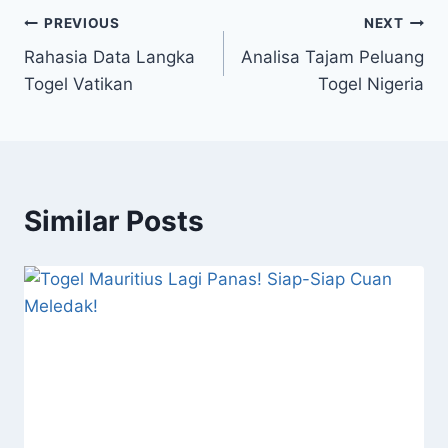
Post
PREVIOUS
NEXT
Rahasia Data Langka
Analisa Tajam Peluang
navigation
Togel Vatikan
Togel Nigeria
Similar Posts