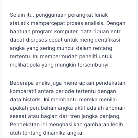
Selain itu, penggunaan perangkat lunak
statistik mempercepat proses analisis. Dengan
bantuan program komputer, data ribuan entri
dapat diproses cepat untuk mengidentifikasi
angka yang sering muncul dalam rentang
tertentu. Ini mempermudah peneliti untuk
melihat pola yang mungkin tersembunyi.
Beberapa analis juga menerapkan pendekatan
komparatif antara periode tertentu dengan
data historis. Ini membantu mereka menilai
apakah perubahan angka aktif adalah anomali
sesaat atau bagian dari tren jangka panjang.
Pendekatan ini menghasilkan gambaran lebih
utuh tentang dinamika angka.