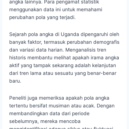
angka lainnya. Para pengamat statistik
menggunakan data ini untuk memahami
perubahan pola yang terjadi.
Sejarah pola angka di Uganda dipengaruhi oleh
banyak faktor, termasuk perubahan demografis
dan variasi data harian. Menganalisis tren
historis membantu melihat apakah irama angka
aktif yang tampak sekarang adalah kelanjutan
dari tren lama atau sesuatu yang benar-benar
baru.
Peneliti juga memeriksa apakah pola angka
tertentu bersifat musiman atau acak. Dengan
membandingkan data dari periode
sebelumnya, mereka mencoba
mengidentifikasi adanya siklus atau fluktuasi