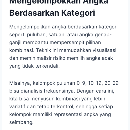
Mengelompokkan Angka
Berdasarkan Kategori
Mengelompokkan angka berdasarkan kategori
seperti puluhan, satuan, atau angka genap-
ganjil membantu mempersempit pilihan
kombinasi. Teknik ini memudahkan visualisasi
dan meminimalisir risiko memilih angka acak
yang tidak terkendali.
Misalnya, kelompok puluhan 0-9, 10-19, 20-29
bisa dianalisis frekuensinya. Dengan cara ini,
kita bisa menyusun kombinasi yang lebih
variatif dan tetap terkontrol, sehingga setiap
kelompok memiliki representasi angka yang
seimbang.