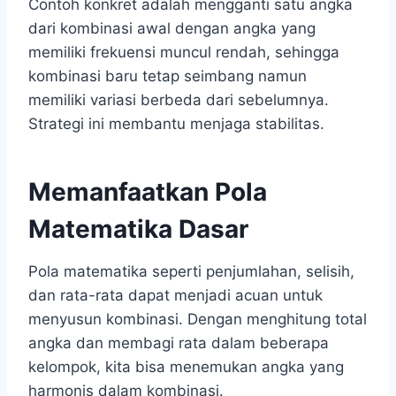
Contoh konkret adalah mengganti satu angka
dari kombinasi awal dengan angka yang
memiliki frekuensi muncul rendah, sehingga
kombinasi baru tetap seimbang namun
memiliki variasi berbeda dari sebelumnya.
Strategi ini membantu menjaga stabilitas.
Memanfaatkan Pola
Matematika Dasar
Pola matematika seperti penjumlahan, selisih,
dan rata-rata dapat menjadi acuan untuk
menyusun kombinasi. Dengan menghitung total
angka dan membagi rata dalam beberapa
kelompok, kita bisa menemukan angka yang
harmonis dalam kombinasi.