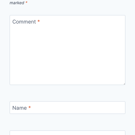
marked
*
Comment
*
Name
*