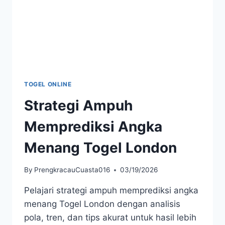
TOGEL ONLINE
Strategi Ampuh
Memprediksi Angka
Menang Togel London
By
PrengkracauCuasta016
03/19/2026
Pelajari strategi ampuh memprediksi angka
menang Togel London dengan analisis
pola, tren, dan tips akurat untuk hasil lebih