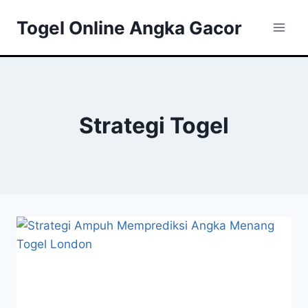
Skip
Togel Online Angka Gacor
to
content
Strategi Togel