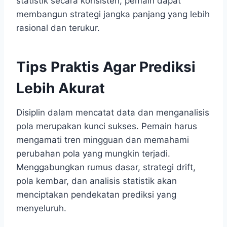
statistik secara konsisten, pemain dapat
membangun strategi jangka panjang yang lebih
rasional dan terukur.
Tips Praktis Agar Prediksi
Lebih Akurat
Disiplin dalam mencatat data dan menganalisis
pola merupakan kunci sukses. Pemain harus
mengamati tren mingguan dan memahami
perubahan pola yang mungkin terjadi.
Menggabungkan rumus dasar, strategi drift,
pola kembar, dan analisis statistik akan
menciptakan pendekatan prediksi yang
menyeluruh.