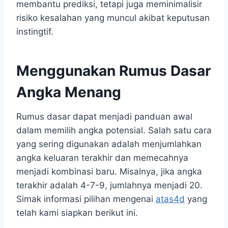
membantu prediksi, tetapi juga meminimalisir
risiko kesalahan yang muncul akibat keputusan
instingtif.
Menggunakan Rumus Dasar
Angka Menang
Rumus dasar dapat menjadi panduan awal
dalam memilih angka potensial. Salah satu cara
yang sering digunakan adalah menjumlahkan
angka keluaran terakhir dan memecahnya
menjadi kombinasi baru. Misalnya, jika angka
terakhir adalah 4-7-9, jumlahnya menjadi 20.
Simak informasi pilihan mengenai
atas4d
yang
telah kami siapkan berikut ini.