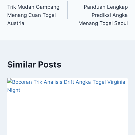
Trik Mudah Gampang
Panduan Lengkap
navigation
Menang Cuan Togel
Prediksi Angka
Austria
Menang Togel Seoul
Similar Posts