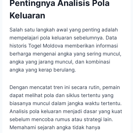
Pentingnya Analisis Pola
Keluaran
Salah satu langkah awal yang penting adalah
mempelajari pola keluaran sebelumnya. Data
historis Togel Moldova memberikan informasi
berharga mengenai angka yang sering muncul,
angka yang jarang muncul, dan kombinasi
angka yang kerap berulang.
Dengan mencatat tren ini secara rutin, pemain
dapat melihat pola dan siklus tertentu yang
biasanya muncul dalam jangka waktu tertentu.
Analisis pola keluaran menjadi dasar yang kuat
sebelum mencoba rumus atau strategi lain.
Memahami sejarah angka tidak hanya