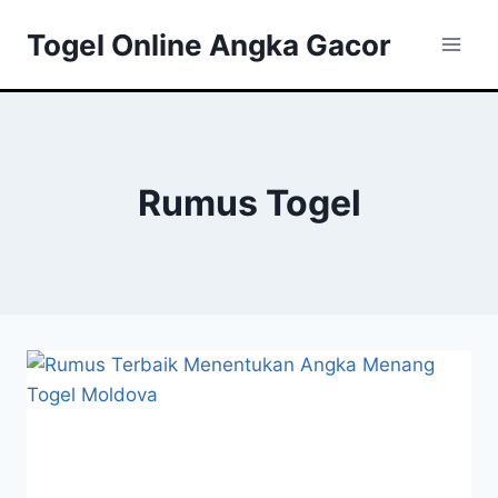
Skip
Togel Online Angka Gacor
to
content
Rumus Togel