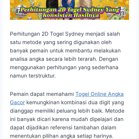
Perhitungan 2D Togel Sydney menjadi salah
satu metode yang sering digunakan oleh
banyak pemain untuk membantu melakukan
analisa angka secara lebih terarah. Dengan
menggunakan perhitungan yang sederhana
namun terstruktur.
Pemain dapat memahami
Togel Online Angka
Gacor
kemungkinan kombinasi dua digit yang
dianggap memiliki peluang lebih baik. Metode
ini banyak dicari karena mudah dipelajari dan
dapat dijadikan referensi tambahan dalam
menentukan pilihan angka setiap harinya.