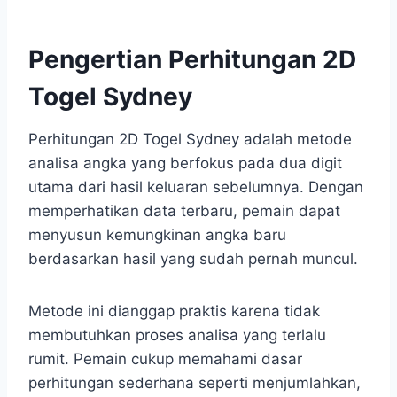
Pengertian Perhitungan 2D
Togel Sydney
Perhitungan 2D Togel Sydney adalah metode
analisa angka yang berfokus pada dua digit
utama dari hasil keluaran sebelumnya. Dengan
memperhatikan data terbaru, pemain dapat
menyusun kemungkinan angka baru
berdasarkan hasil yang sudah pernah muncul.
Metode ini dianggap praktis karena tidak
membutuhkan proses analisa yang terlalu
rumit. Pemain cukup memahami dasar
perhitungan sederhana seperti menjumlahkan,