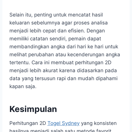
Selain itu, penting untuk mencatat hasil
keluaran sebelumnya agar proses analisa
menjadi lebih cepat dan efisien. Dengan
memiliki catatan sendiri, pemain dapat
membandingkan angka dari hari ke hari untuk
melihat perubahan atau kecenderungan angka
tertentu. Cara ini membuat perhitungan 2D
menjadi lebih akurat karena didasarkan pada
data yang tersusun rapi dan mudah dipahami
kapan saja.
Kesimpulan
Perhitungan 2D
Togel Sydney
yang konsisten
hasilnya menjadi salah satu metode favorit