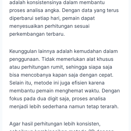
adalah konsistensinya dalam membantu
proses analisa angka. Dengan data yang terus
diperbarui setiap hari, pemain dapat
menyesuaikan perhitungan sesuai
perkembangan terbaru.
Keunggulan lainnya adalah kemudahan dalam
penggunaan. Tidak memerlukan alat khusus
atau perhitungan rumit, sehingga siapa saja
bisa mencobanya kapan saja dengan cepat.
Selain itu, metode ini juga efisien karena
membantu pemain menghemat waktu. Dengan
fokus pada dua digit saja, proses analisa
menjadi lebih sederhana namun tetap terarah.
Agar hasil perhitungan lebih konsisten,