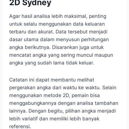
2D Sydney
Agar hasil analisa lebih maksimal, penting
untuk selalu menggunakan data keluaran
terbaru dan akurat. Data tersebut menjadi
dasar utama dalam menyusun perhitungan
angka berikutnya. Disarankan juga untuk
mencatat angka yang sering muncul maupun
angka yang sudah lama tidak keluar.
Catatan ini dapat membantu melihat
pergerakan angka dari waktu ke waktu. Selain
menggunakan metode 2D, pemain bisa
menggabungkannya dengan analisa tambahan
lainnya. Dengan begitu, pilihan angka menjadi
lebih variatif dan memiliki lebih banyak
referensi.