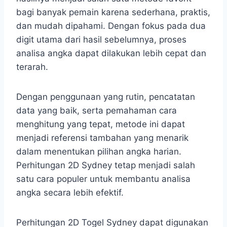
bagi banyak pemain karena sederhana, praktis,
dan mudah dipahami. Dengan fokus pada dua
digit utama dari hasil sebelumnya, proses
analisa angka dapat dilakukan lebih cepat dan
terarah.
Dengan penggunaan yang rutin, pencatatan
data yang baik, serta pemahaman cara
menghitung yang tepat, metode ini dapat
menjadi referensi tambahan yang menarik
dalam menentukan pilihan angka harian.
Perhitungan 2D Sydney tetap menjadi salah
satu cara populer untuk membantu analisa
angka secara lebih efektif.
Perhitungan 2D Togel Sydney dapat digunakan