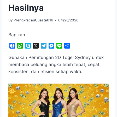
Hasilnya
By
PrengkracauCuasta016
04/26/2026
Bagikan
F
W
S
X
T
M
L
S
a
h
k
e
e
i
h
c
a
y
l
s
n
a
Gunakan Perhitungan 2D Togel Sydney untuk
e
t
p
e
s
e
r
membaca peluang angka lebih tepat, cepat,
b
s
e
g
e
e
konsisten, dan efisien setiap waktu.
o
A
r
n
o
p
a
g
k
p
m
e
r