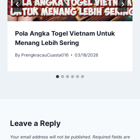
Pola Angka Togel Vietnam Untuk
Menang Lebih Sering
By
PrengkracauCuasta016
03/18/2026
Leave a Reply
Your email address will not be published.
Required fields are