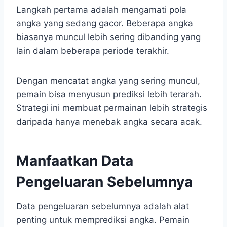
Langkah pertama adalah mengamati pola
angka yang sedang gacor. Beberapa angka
biasanya muncul lebih sering dibanding yang
lain dalam beberapa periode terakhir.
Dengan mencatat angka yang sering muncul,
pemain bisa menyusun prediksi lebih terarah.
Strategi ini membuat permainan lebih strategis
daripada hanya menebak angka secara acak.
Manfaatkan Data
Pengeluaran Sebelumnya
Data pengeluaran sebelumnya adalah alat
penting untuk memprediksi angka. Pemain