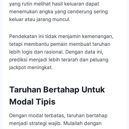
yang rutin melihat hasil keluaran dapat
menemukan angka yang cenderung sering
keluar atau jarang muncul.
Pendekatan ini tidak menjamin kemenangan,
tetapi membantu pemain membuat taruhan
lebih logis dan rasional. Dengan data ini,
prediksi menjadi lebih terarah dan peluang
jackpot meningkat.
Taruhan Bertahap Untuk
Modal Tipis
Dengan modal terbatas, taruhan bertahap
menjadi strategi wajib. Mulailah dengan