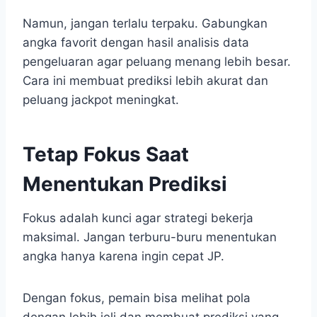
Namun, jangan terlalu terpaku. Gabungkan
angka favorit dengan hasil analisis data
pengeluaran agar peluang menang lebih besar.
Cara ini membuat prediksi lebih akurat dan
peluang jackpot meningkat.
Tetap Fokus Saat
Menentukan Prediksi
Fokus adalah kunci agar strategi bekerja
maksimal. Jangan terburu-buru menentukan
angka hanya karena ingin cepat JP.
Dengan fokus, pemain bisa melihat pola
dengan lebih jeli dan membuat prediksi yang