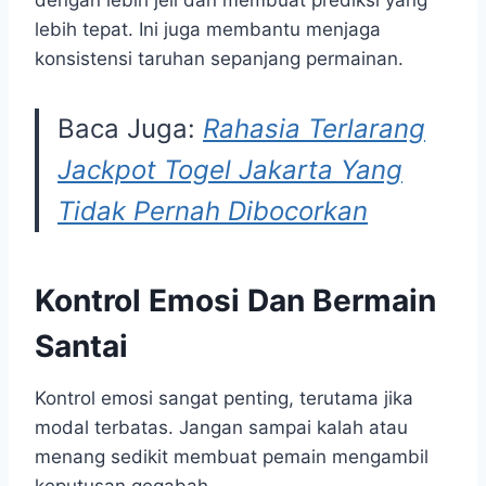
lebih tepat. Ini juga membantu menjaga
konsistensi taruhan sepanjang permainan.
Baca Juga:
Rahasia Terlarang
Jackpot Togel Jakarta Yang
Tidak Pernah Dibocorkan
Kontrol Emosi Dan Bermain
Santai
Kontrol emosi sangat penting, terutama jika
modal terbatas. Jangan sampai kalah atau
menang sedikit membuat pemain mengambil
keputusan gegabah.