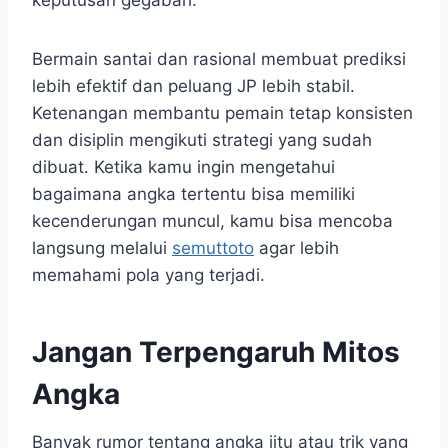
Bermain santai dan rasional membuat prediksi
lebih efektif dan peluang JP lebih stabil.
Ketenangan membantu pemain tetap konsisten
dan disiplin mengikuti strategi yang sudah
dibuat. Ketika kamu ingin mengetahui
bagaimana angka tertentu bisa memiliki
kecenderungan muncul, kamu bisa mencoba
langsung melalui
semuttoto
agar lebih
memahami pola yang terjadi.
Jangan Terpengaruh Mitos
Angka
Banyak rumor tentang angka jitu atau trik yang