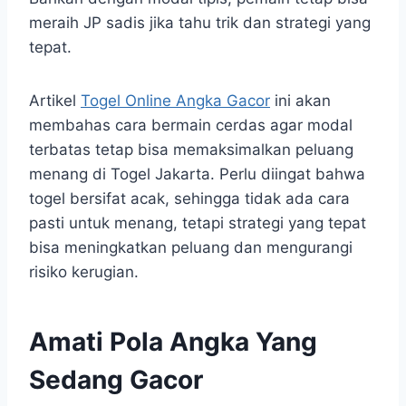
meraih JP sadis jika tahu trik dan strategi yang
tepat.
Artikel
Togel Online Angka Gacor
ini akan
membahas cara bermain cerdas agar modal
terbatas tetap bisa memaksimalkan peluang
menang di Togel Jakarta. Perlu diingat bahwa
togel bersifat acak, sehingga tidak ada cara
pasti untuk menang, tetapi strategi yang tepat
bisa meningkatkan peluang dan mengurangi
risiko kerugian.
Amati Pola Angka Yang
Sedang Gacor