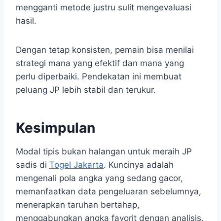
mengganti metode justru sulit mengevaluasi
hasil.
Dengan tetap konsisten, pemain bisa menilai
strategi mana yang efektif dan mana yang
perlu diperbaiki. Pendekatan ini membuat
peluang JP lebih stabil dan terukur.
Kesimpulan
Modal tipis bukan halangan untuk meraih JP
sadis di
Togel Jakarta
. Kuncinya adalah
mengenali pola angka yang sedang gacor,
memanfaatkan data pengeluaran sebelumnya,
menerapkan taruhan bertahap,
menggabungkan angka favorit dengan analisis,