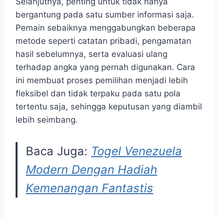
Selanjutnya, penting untuk tidak hanya
bergantung pada satu sumber informasi saja.
Pemain sebaiknya menggabungkan beberapa
metode seperti catatan pribadi, pengamatan
hasil sebelumnya, serta evaluasi ulang
terhadap angka yang pernah digunakan. Cara
ini membuat proses pemilihan menjadi lebih
fleksibel dan tidak terpaku pada satu pola
tertentu saja, sehingga keputusan yang diambil
lebih seimbang.
Baca Juga:
Togel Venezuela
Modern Dengan Hadiah
Kemenangan Fantastis