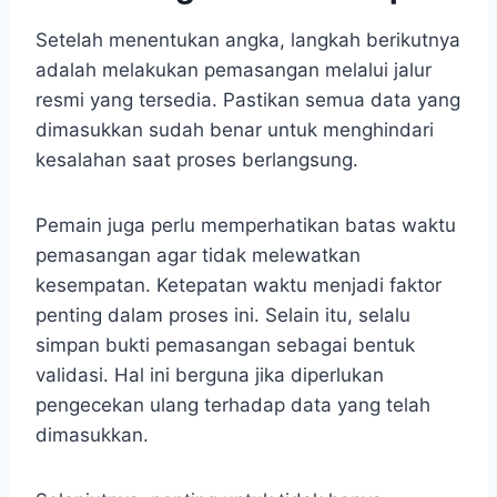
Setelah menentukan angka, langkah berikutnya
adalah melakukan pemasangan melalui jalur
resmi yang tersedia. Pastikan semua data yang
dimasukkan sudah benar untuk menghindari
kesalahan saat proses berlangsung.
Pemain juga perlu memperhatikan batas waktu
pemasangan agar tidak melewatkan
kesempatan. Ketepatan waktu menjadi faktor
penting dalam proses ini. Selain itu, selalu
simpan bukti pemasangan sebagai bentuk
validasi. Hal ini berguna jika diperlukan
pengecekan ulang terhadap data yang telah
dimasukkan.