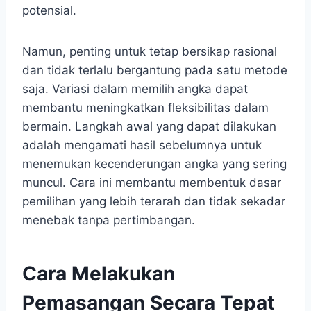
potensial.
Namun, penting untuk tetap bersikap rasional
dan tidak terlalu bergantung pada satu metode
saja. Variasi dalam memilih angka dapat
membantu meningkatkan fleksibilitas dalam
bermain. Langkah awal yang dapat dilakukan
adalah mengamati hasil sebelumnya untuk
menemukan kecenderungan angka yang sering
muncul. Cara ini membantu membentuk dasar
pemilihan yang lebih terarah dan tidak sekadar
menebak tanpa pertimbangan.
Cara Melakukan
Pemasangan Secara Tepat