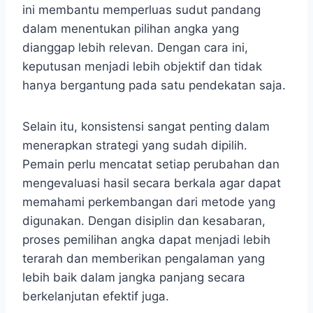
ini membantu memperluas sudut pandang
dalam menentukan pilihan angka yang
dianggap lebih relevan. Dengan cara ini,
keputusan menjadi lebih objektif dan tidak
hanya bergantung pada satu pendekatan saja.
Selain itu, konsistensi sangat penting dalam
menerapkan strategi yang sudah dipilih.
Pemain perlu mencatat setiap perubahan dan
mengevaluasi hasil secara berkala agar dapat
memahami perkembangan dari metode yang
digunakan. Dengan disiplin dan kesabaran,
proses pemilihan angka dapat menjadi lebih
terarah dan memberikan pengalaman yang
lebih baik dalam jangka panjang secara
berkelanjutan efektif juga.