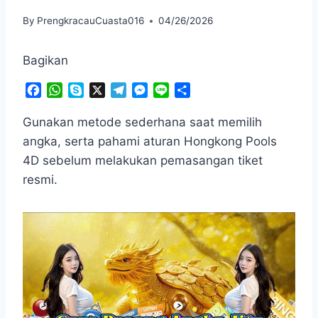
By
PrengkracauCuasta016
04/26/2026
Bagikan
F
W
S
X
T
M
L
S
a
h
k
e
e
i
h
c
a
y
l
s
n
a
Gunakan metode sederhana saat memilih
e
t
p
e
s
e
r
angka, serta pahami aturan Hongkong Pools
b
s
e
g
e
e
4D sebelum melakukan pemasangan tiket
o
A
r
n
resmi.
o
p
a
g
k
p
m
e
r