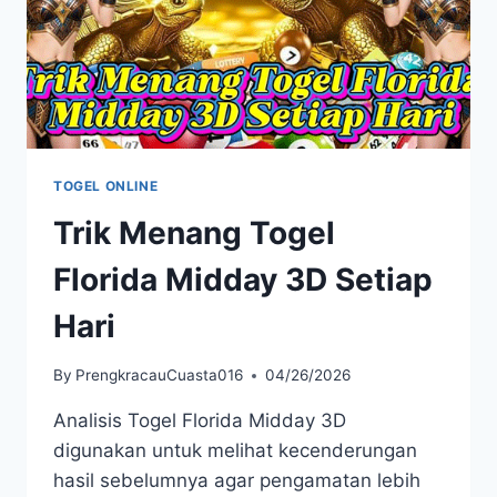
TOGEL ONLINE
Trik Menang Togel
Florida Midday 3D Setiap
Hari
By
PrengkracauCuasta016
04/26/2026
Analisis Togel Florida Midday 3D
digunakan untuk melihat kecenderungan
hasil sebelumnya agar pengamatan lebih