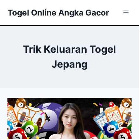
Skip
Togel Online Angka Gacor
to
content
Trik Keluaran Togel
Jepang