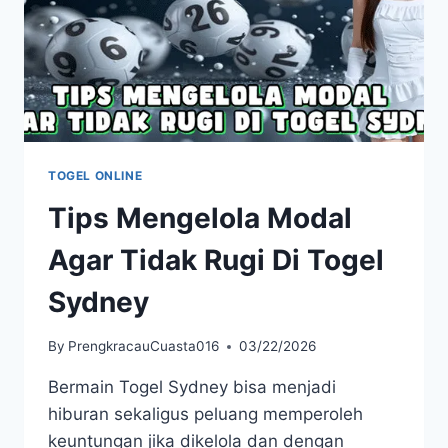
TOGEL ONLINE
Tips Mengelola Modal
Agar Tidak Rugi Di Togel
Sydney
By
PrengkracauCuasta016
03/22/2026
Bermain Togel Sydney bisa menjadi
hiburan sekaligus peluang memperoleh
keuntungan jika dikelola dan dengan