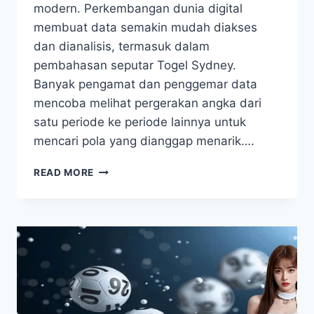
modern. Perkembangan dunia digital
membuat data semakin mudah diakses
dan dianalisis, termasuk dalam
pembahasan seputar Togel Sydney.
Banyak pengamat dan penggemar data
mencoba melihat pergerakan angka dari
satu periode ke periode lainnya untuk
mencari pola yang dianggap menarik….
ANALISIS
READ MORE
DATA
JACKPOT
TOGEL
SYDNEY
DARI
PERIODE
KE
PERIODE