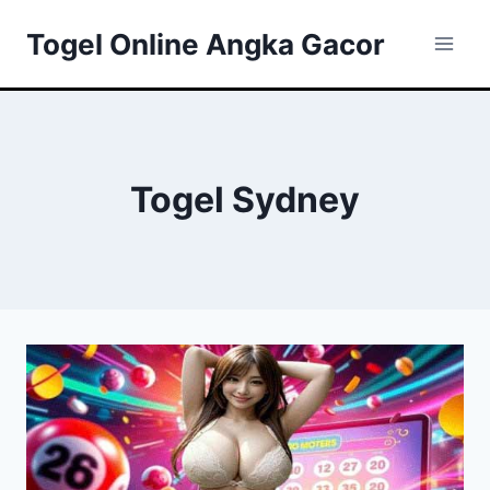
Skip
Togel Online Angka Gacor
to
content
Togel Sydney