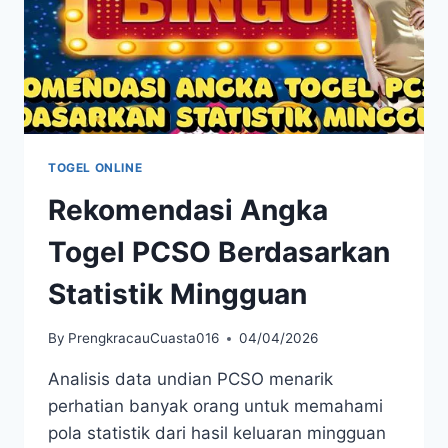
TOGEL ONLINE
Rekomendasi Angka
Togel PCSO Berdasarkan
Statistik Mingguan
By
PrengkracauCuasta016
04/04/2026
Analisis data undian PCSO menarik
perhatian banyak orang untuk memahami
pola statistik dari hasil keluaran mingguan