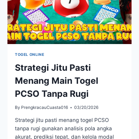
TOGEL ONLINE
Strategi Jitu Pasti
Menang Main Togel
PCSO Tanpa Rugi
By
PrengkracauCuasta016
03/20/2026
Strategi jitu pasti menang togel PCSO
tanpa rugi gunakan analisis pola angka
akurat, prediksi tepat, dan kelola modal