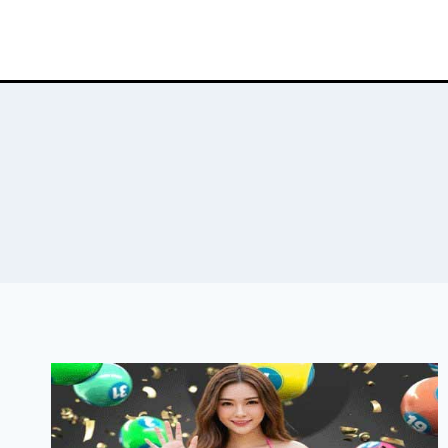
Skip
to
content