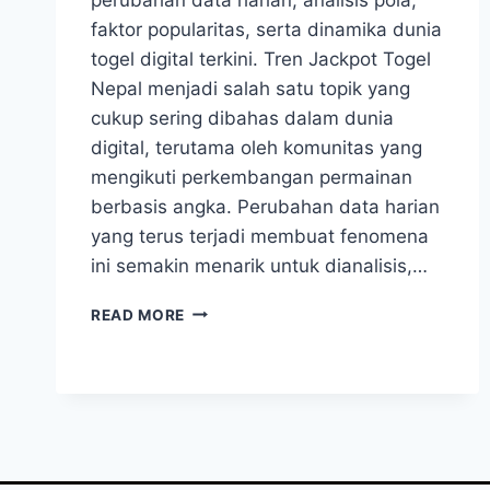
faktor popularitas, serta dinamika dunia
togel digital terkini. Tren Jackpot Togel
Nepal menjadi salah satu topik yang
cukup sering dibahas dalam dunia
digital, terutama oleh komunitas yang
mengikuti perkembangan permainan
berbasis angka. Perubahan data harian
yang terus terjadi membuat fenomena
ini semakin menarik untuk dianalisis,…
TREN
READ MORE
JACKPOT
TOGEL
NEPAL
DAN
PERUBAHAN
DATA
HARIAN