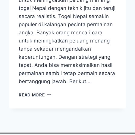
togel Nepal dengan teknik jitu dan teruji
secara realistis. Togel Nepal semakin
populer di kalangan pecinta permainan
angka. Banyak orang mencari cara
untuk meningkatkan peluang menang
tanpa sekadar mengandalkan
keberuntungan. Dengan strategi yang
tepat, Anda bisa memaksimalkan hasil
permainan sambil tetap bermain secara
bertanggung jawab. Berikut…
TEKNIK
READ MORE
JITU
UNTUK
HASIL
MAKSIMAL
DI
TOGEL