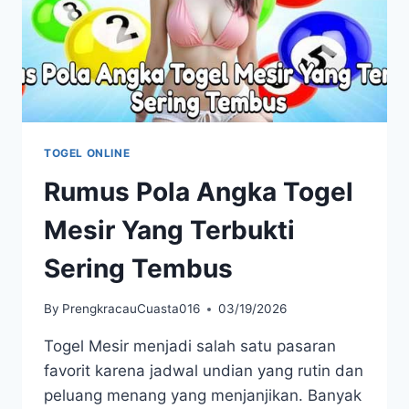
TOGEL ONLINE
Rumus Pola Angka Togel
Mesir Yang Terbukti
Sering Tembus
By
PrengkracauCuasta016
03/19/2026
Togel Mesir menjadi salah satu pasaran
favorit karena jadwal undian yang rutin dan
peluang menang yang menjanjikan. Banyak