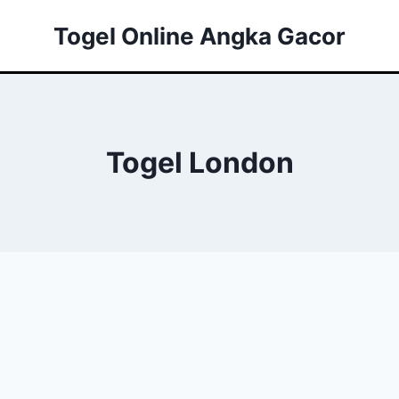
Togel Online Angka Gacor
Togel London