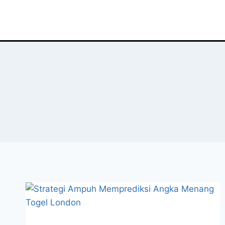
Skip
to
content