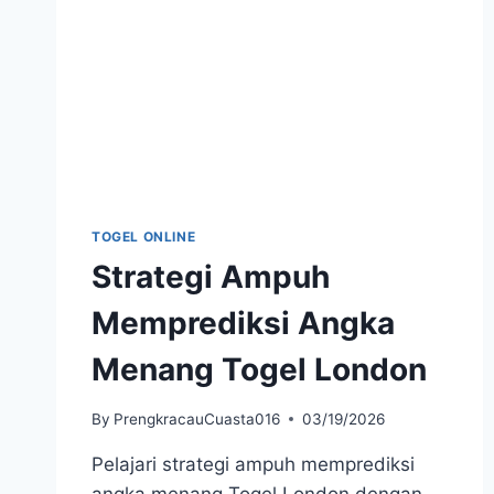
TOGEL ONLINE
Strategi Ampuh
Memprediksi Angka
Menang Togel London
By
PrengkracauCuasta016
03/19/2026
Pelajari strategi ampuh memprediksi
angka menang Togel London dengan