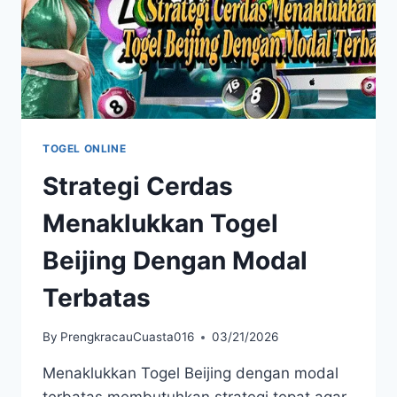
TOGEL ONLINE
Strategi Cerdas
Menaklukkan Togel
Beijing Dengan Modal
Terbatas
By
PrengkracauCuasta016
03/21/2026
Menaklukkan Togel Beijing dengan modal