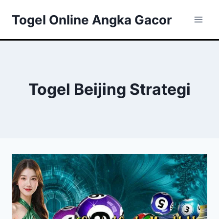
Skip
Togel Online Angka Gacor
to
content
Togel Beijing Strategi