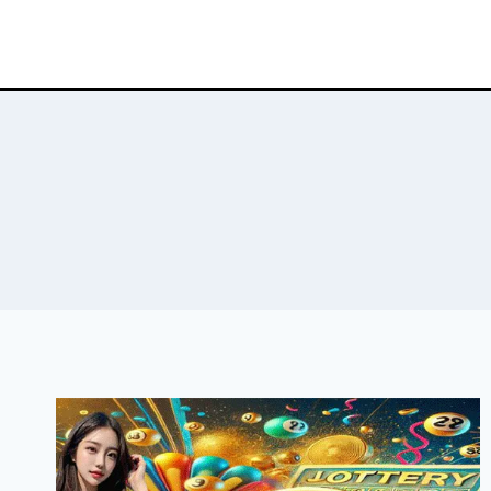
Skip
to
content