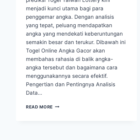
menjadi kunci utama bagi para
penggemar angka. Dengan analisis
yang tepat, peluang mendapatkan
angka yang mendekati keberuntungan
semakin besar dan terukur. Dibawah ini
Togel Online Angka Gacor akan
membahas rahasia di balik angka-
angka tersebut dan bagaimana cara
menggunakannya secara efektif.
Pengertian dan Pentingnya Analisis
Data…
RAHASIA
READ MORE
ANGKA
PALING
AKURAT
DI
TOGEL