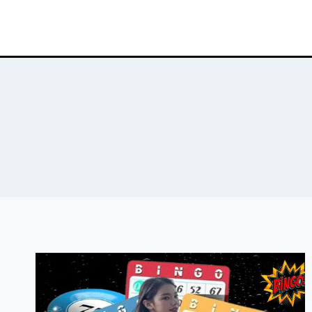
Skip
to
content