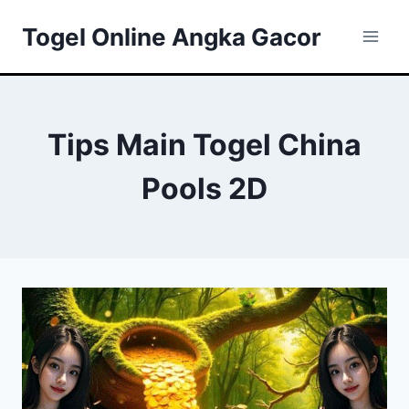
Skip
Togel Online Angka Gacor
to
content
Tips Main Togel China
Pools 2D