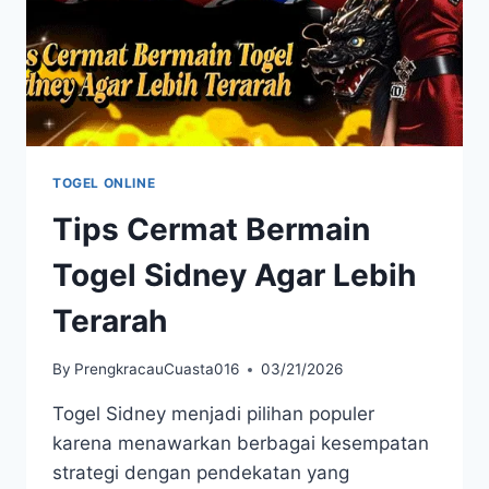
TOGEL ONLINE
Tips Cermat Bermain
Togel Sidney Agar Lebih
Terarah
By
PrengkracauCuasta016
03/21/2026
Togel Sidney menjadi pilihan populer
karena menawarkan berbagai kesempatan
strategi dengan pendekatan yang