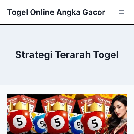
Skip
Togel Online Angka Gacor
to
content
Strategi Terarah Togel