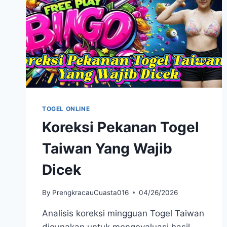
TOGEL ONLINE
Koreksi Pekanan Togel
Taiwan Yang Wajib
Dicek
By
PrengkracauCuasta016
04/26/2026
Analisis koreksi mingguan Togel Taiwan
digunakan untuk mengevaluasi hasil