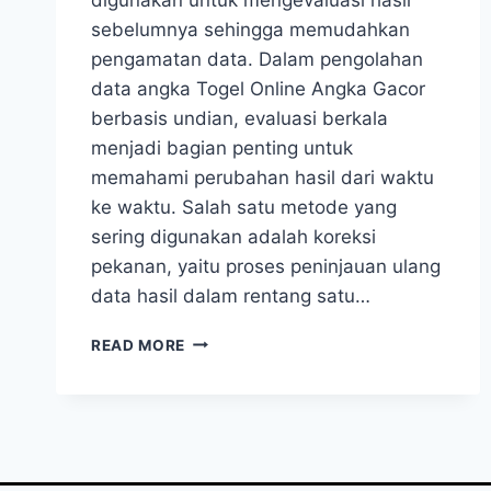
sebelumnya sehingga memudahkan
pengamatan data. Dalam pengolahan
data angka Togel Online Angka Gacor
berbasis undian, evaluasi berkala
menjadi bagian penting untuk
memahami perubahan hasil dari waktu
ke waktu. Salah satu metode yang
sering digunakan adalah koreksi
pekanan, yaitu proses peninjauan ulang
data hasil dalam rentang satu…
KOREKSI
READ MORE
PEKANAN
TOGEL
TAIWAN
YANG
WAJIB
DICEK