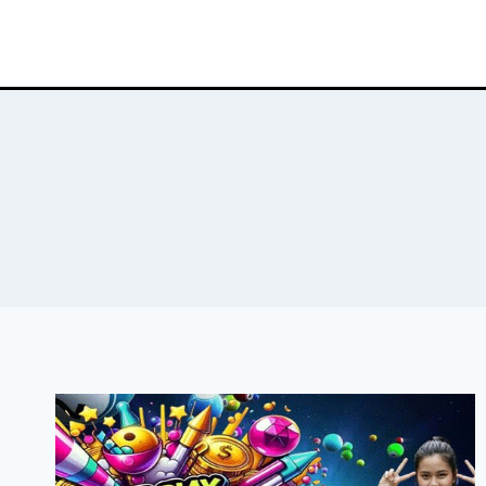
Skip
to
content