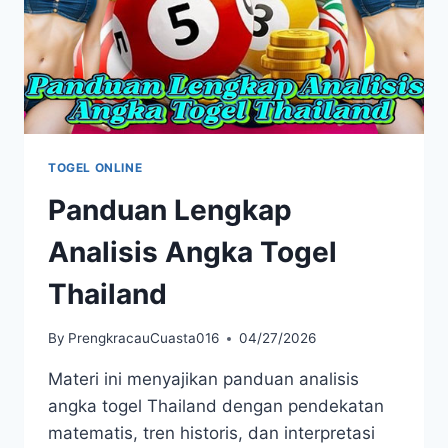
TOGEL ONLINE
Panduan Lengkap
Analisis Angka Togel
Thailand
By
PrengkracauCuasta016
04/27/2026
Materi ini menyajikan panduan analisis
angka togel Thailand dengan pendekatan
matematis, tren historis, dan interpretasi