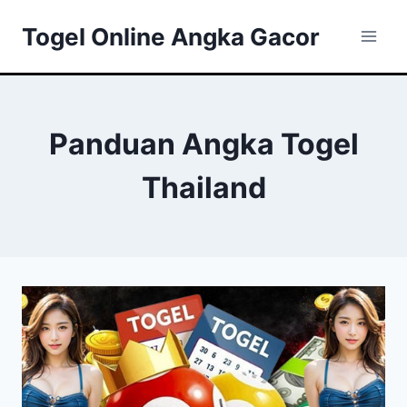
Skip
Togel Online Angka Gacor
to
content
Panduan Angka Togel
Thailand