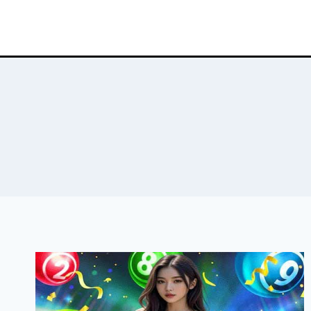
Skip
to
content