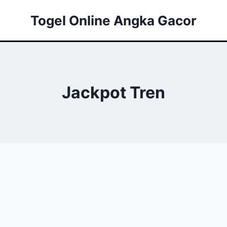
Togel Online Angka Gacor
Jackpot Tren