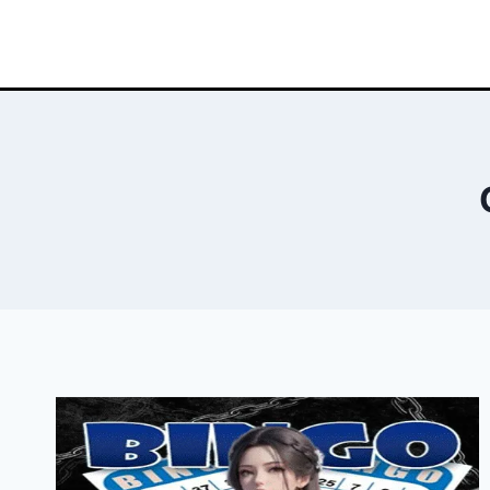
Skip
to
content