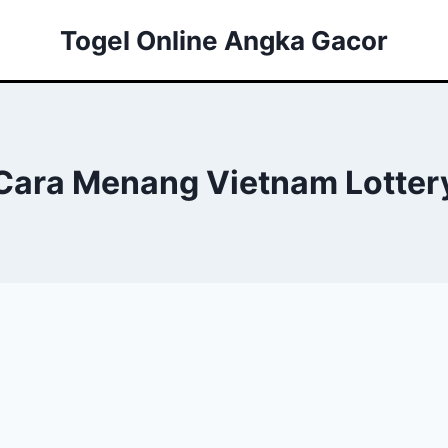
Togel Online Angka Gacor
Cara Menang Vietnam Lotter