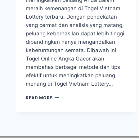
meraih kemenangan di Togel Vietnam
Lottery terbaru. Dengan pendekatan
yang cermat dan analisis yang matang,
peluang keberhasilan dapat lebih tinggi
dibandingkan hanya mengandalkan
keberuntungan semata. Dibawah ini
Togel Online Angka Gacor akan
membahas berbagai metode dan tips
efektif untuk meningkatkan peluang
menang di Togel Vietnam Lottery…
CARA
READ MORE
CEPAT
MENANG
DI
TOGEL
VIETNAM
LOTTERY