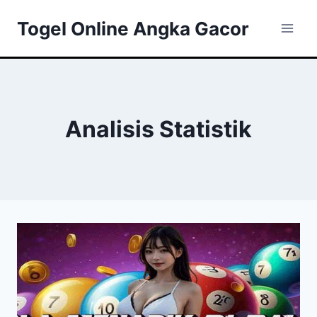
Skip
Togel Online Angka Gacor
to
content
Analisis Statistik