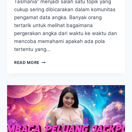
Tasmania” menjadi salah satu topik yang
cukup sering dibicarakan dalam komunitas
pengamat data angka. Banyak orang
tertarik untuk melihat bagaimana
pergerakan angka dari waktu ke waktu dan
mencoba memahami apakah ada pola
tertentu yang…
FENOMENA
READ MORE
JACKPOT
TOGEL
TASMANIA
DALAM
DATA
ANGKA