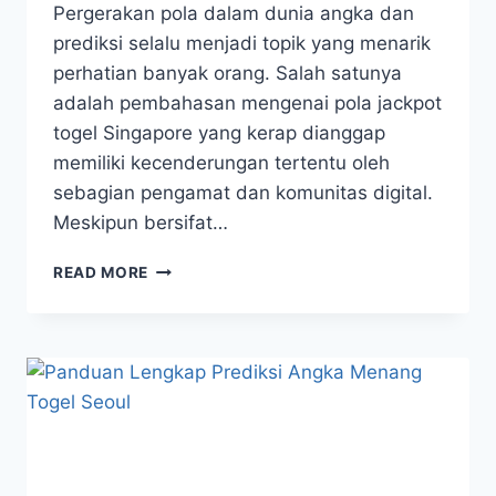
Pergerakan pola dalam dunia angka dan
prediksi selalu menjadi topik yang menarik
perhatian banyak orang. Salah satunya
adalah pembahasan mengenai pola jackpot
togel Singapore yang kerap dianggap
memiliki kecenderungan tertentu oleh
sebagian pengamat dan komunitas digital.
Meskipun bersifat…
PERGERAKAN
READ MORE
POLA
JACKPOT
TOGEL
SINGAPORE
YANG
SERING
TERJADI